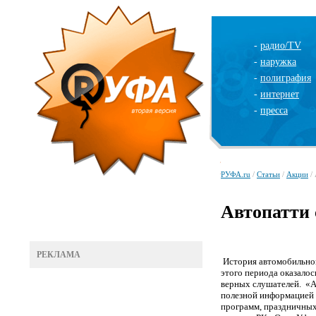
-
радио/TV
-
наружка
-
полиграфия
-
интернет
-
пресса
РУФА.ru
/
Статьи
/
Акции
/ 
Автопатти
РЕКЛАМА
История автомобильног
этого периода
оказало
верных слушателей
.
«А
полезной информацией 
программ, праздничных