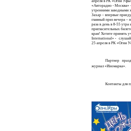
апреля в РК «Огни Уфы
«Авторадио - Москва»
утренними заводными э
Захар – впервые приед
главный приз вечера – 
раза в день в 8-55 утр
пригласительных билет
края! Хотите принять 
International
» -
слушай
25 апреля в РК «Огни 
Партнер праз
журнал «Иномарка».
Контакты для 