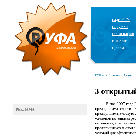
-
радио/TV
-
наружка
-
полиграфия
-
интернет
-
пресса
РУФА.ru
/
Статьи
/
Акции
/
3 открыты
В мае 2007 года 
предпринимательства. 
РЕКЛАМА
предпринимательскую де
«деловой потенциал рес
потенциал, властью мо
предпринимательской а
условий для эффективн