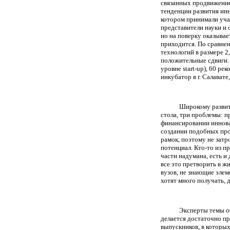
связанных продвижение
тенденции развития ин
котором принимали учас
представители науки и
но на поверку оказывае
приходится. По сравне
технологий в размере 2
положительные сдвиги.
уровне
start
-
up
), 60 ре
инкубатор в г. Салават
Широкому развит
стола, три проблемы: п
финансировании иннова
создании подобных про
рамок, поэтому не зат
потенциал. Кто-то из 
части надумана, есть и 
все это претворить в ж
вузов, не знающие элем
хотят много получать, 
Эксперты темы об
делается достаточно пр
выпускников, в которы