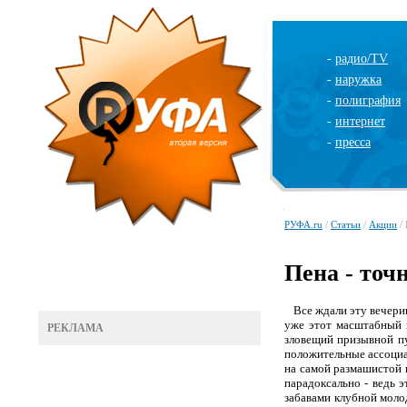
-
радио/TV
-
наружка
-
полиграфия
-
интернет
-
пресса
РУФА.ru
/
Статьи
/
Акции
/ 
Пена - точ
Все ждали эту вечери
уже этот масштабный 
РЕКЛАМА
зловещий призывной пу
положительные ассоциа
на самой размашистой 
парадоксально - ведь 
забавами клубной моло