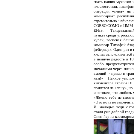
гнать наших мужиков и
плоскостопии, пацифи
операция «пена» на 
комиссариат республ
стремительно набираю
CORSO COMO и ЦММ «Эк
EFES. Танцевальный «
пункта среди угрожающ
курай, воспевая башк
комиссар Тимофей Азар
фейерверк. Один раз в 
хлопья заполонила всё
в пенную радость в 10
особо предусмотрител
мочалками через плечо
эмоций - прямо в тран
нам!» Пенное умопомра
хитмейкера страны DJ 
прилетел на «пену», но
и не знала, что любовь
«Желаю тебе из тысячи
«Это ночь не закончитс
И молодые люди с голо
стали уже доброй трад
Опен-йэр на космодро