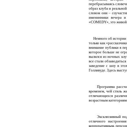
перебрасываясь словеч
образ клуба и реальной
словом они – соучастн
именинники вечера и
«
COMEDY
», это живо
Немного об истории 
только как «рассказчи
внимание публики в пе
которое больше не огра
вылился из ночных клу
все стали обзаводитьс
заведение с шоу в эт
Голливуде. Здесь высту
Программа рассчитан
временем, чей стиль ж
отличающихся различн
возрастным категориям
Эксклюзивный подход 
отличного настроени
корпоративным, персона