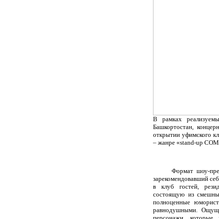
В рамках реализуемы
Башкортостан, конце
открытии уфимского кл
– жанре «
stand
-
up
COM
Формат шоу-предс
зарекомендовавший себ
в клуб гостей, рези
состоящую из смешных
полноценные юморист
равнодушными. Ощуще
персонажи, которые