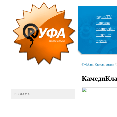
-
радио/TV
-
наружка
-
полиграфия
-
интернет
-
пресса
РУФА.ru
/
Статьи
/
Акции
/ 
КамедиКла
РЕКЛАМА