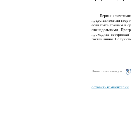
Первая «пилотная» от
представителями творч
если быть точным в ср
еженедельными. Прогр
проходить вечеринка?
гостей лично. Получит
Поместить ссылку в
оставить комментарий