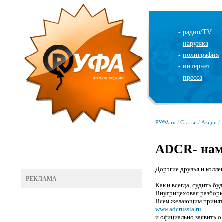
-
радио/TV
-
наружка
-
полиграфия
-
интернет
-
пресса
РУФА.ru
/
Статьи
/
Акции
/
ADCR- на
Дорогие друзья и колле
.
РЕКЛАМА
Как и всегда, cудить б
Внутрицеховая разборка
Всем желающим принять
www.adcrussia.ru
и официально заявить о