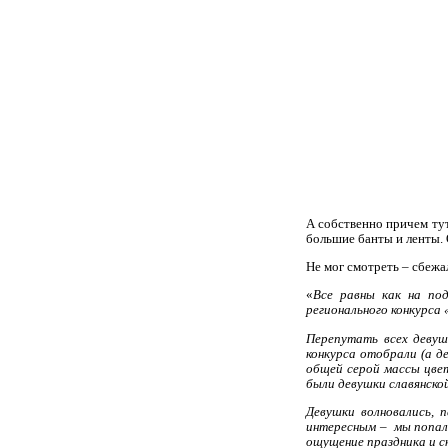
А собственно причем тут
большие банты и ленты
Не мог смотреть – сбежа
«
Все равны как на по
регионального конкурса 
Перепутать всех девуше
конкурса отобрали (а д
общей серой массы цвет
были девушки славянско
Девушки волновались, 
интересным – мы попали
ощущение праздника и с