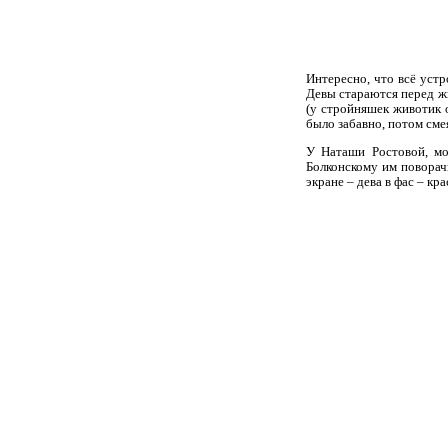
Интересно, что всё устр
Девы стараются перед жю
(у стройняшек животик 
было забавно, потом смея
У Наташи Ростовой, мо
Болконскому им поворач
экране – дева в фас – кр