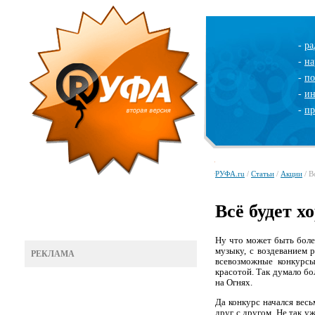
-
ра
-
на
-
по
-
ин
-
пр
РУФА.ru
/
Статьи
/
Акции
/ В
Всё будет х
Ну что может быть боле
музыку, с воздеванием 
РЕКЛАМА
всевозможные конкурс
красотой. Так думало б
на Огнях.
Да конкурс начался вес
друг с другом. Не так у