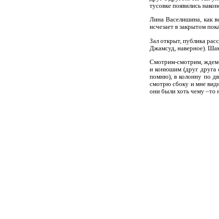
тусовке появились наконе
Лина Васелишина, как в
исчезает в закрытом пока
Зал открыт, публика рас
Джамсуд, наверное). Шам
Смотрим-смотрим, ждем-
и конюшим (друг друга о
помню), в колонну по дв
смотрю сбоку и мне вид
они были хоть чему –то 