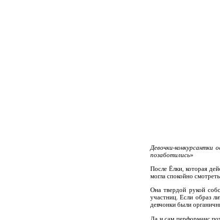
Девочки-конкурсантки о
позаботились
»
После Ёлки, которая дей
могла спокойно смотреть
Она твердой рукой собс
участниц. Если образ ли
девчонки были органичн
Да и сам перформанс по