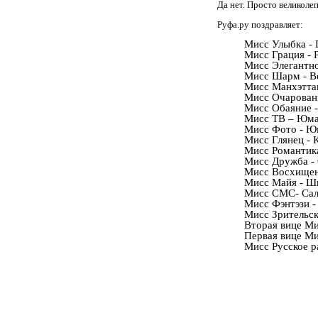
Да нет. Просто великоле
Руфа.ру поздравляет:
Мисс Улыбка - 
Мисс Грация - 
Мисс Элегантно
Мисс Шарм - В
Мисс Манхэттан
Мисс Очаровани
Мисс Обаяние -
Мисс ТВ – Юма
Мисс Фото - Ю
Мисс Глянец - 
Мисс Романтика
Мисс Дружба -
Мисс Восхищен
Мисс Майя - Ш
Мисс СМС- Сал
Мисс Фэнтэзи -
Мисс Зрительск
Вторая вице Ми
Первая вице Ми
Мисс Русское р