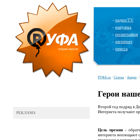
-
радио/TV
-
наружка
-
полиграфия
-
интернет
-
пресса
РУФА.ru
/
Статьи
/
Акции
/ 
Герои наше
Второй год подряд в Д
Интернета получают пр
РЕКЛАМА
Цель премии -
обрати
интернета воплощают с
творчески и материальн