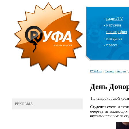
-
радио/TV
-
наружка
-
полиграфия
-
интернет
-
пресса
РУФА.ru
/
Статьи
/
Акции
/ 
День Доно
Прием донорской крови
РЕКЛАМА
Студенты смело и акти
очередь из желающих с
шутками принимали сту