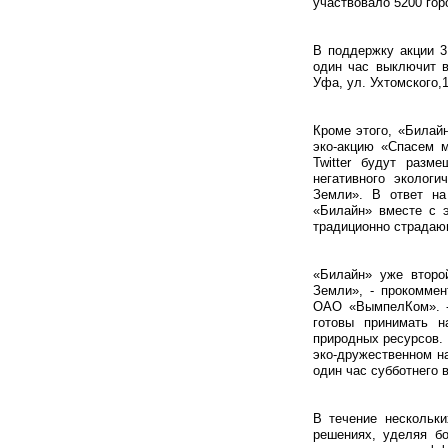
участвовало 5200 гор
В поддержку акции 3
один час выключит 
Уфа, ул. Ухтомского,1
Кроме этого, «Билай
эко-акцию «Спасем м
Twitter будут разм
негативного эколог
Земли». В ответ на
«Билайн» вместе с э
традиционно страдаю
«Билайн» уже второ
Земли», - прокоммен
ОАО «ВымпелКом». -
готовы принимать н
природных ресурсов. 
эко-дружественном н
один час субботнего 
В течение нескольк
решениях, уделяя бо