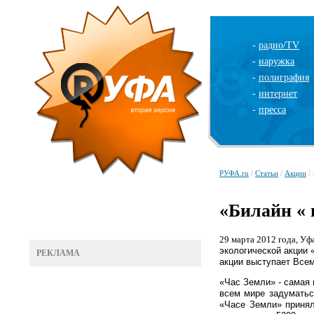
-
радио/TV
-
наружка
-
полиграфия
-
интернет
-
пресса
РУФА.ru
/
Статьи
/
Акции
/ 
«Билайн « 
29 марта 2012 года, Уф
экологической акции 
РЕКЛАМА
акции выступает Все
«Час Земли» - самая
всем мире задуматьс
«Часе Земли» принял