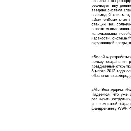
повышает энергоэфф
реализует внутренн
введена система эле
взаимодействия между
«ВымпелКом» стал п
станции на солнеч
высокотехнологичн
использованы новей
частности, система f
окружающей среды, в
«Билайн» разрабатыв
пользу сохранения р
праздничные открытк
8 марта 2012 года со
обеспечить кислород
«Мы благодарим «Би
Надеемся, что уже 
расширить сотрудниче
и совместной охран
фандрейзингу WWF Р