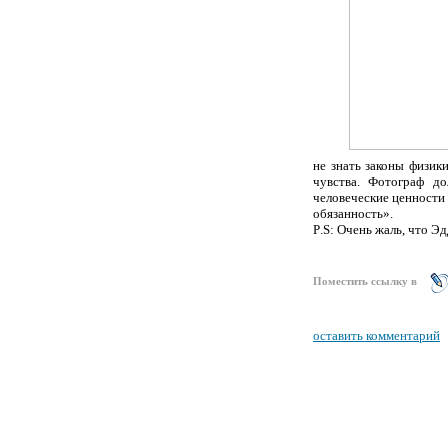
не знать законы физик
чувства. Фотограф д
человеческие ценности
обязанность».
P
.
S
: Очень жаль, что Эд
Поместить ссылку в
оставить комментарий