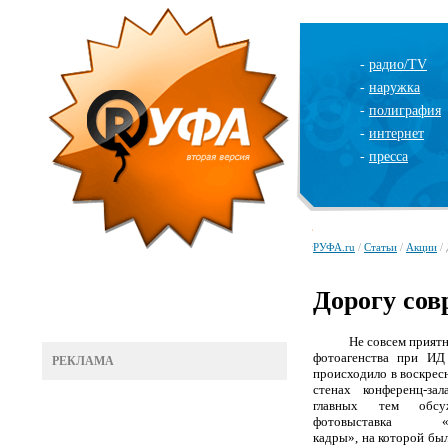
-
радио/TV
-
наружка
-
полиграфия
-
интернет
-
пресса
РУФА.ru
/
Статьи
/
Акции
/ 
Дорогу сов
Не совсем приятн
фотоагенства при ИД
РЕКЛАМА
происходило в воскрес
стенах конференц-зал
главных тем обсу
фотовыставка «Пе
кадры», на которой бы