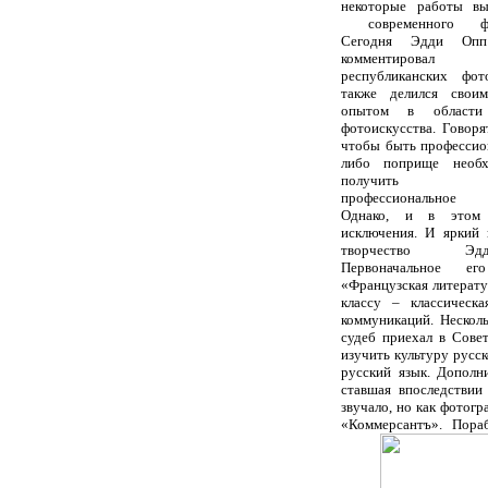
некоторые работы вы
современного фот
Сегодня Эдди Опп
комментиров
республиканских фот
также делился свои
опытом в области 
фотоискусства.
Говоря
чтобы быть профессио
либо поприще необх
получить сп
профессиональное 
Однако, и в этом 
исключения. И яркий
творчество Э
Первоначальное ег
«Французская литерату
классу – классическ
коммуникаций. Нескол
судеб приехал в Сове
изучить культуру русс
русский язык. Дополн
ставшая впоследствии
звучало, но как фотог
«Коммерсантъ». Пора