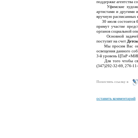
поддержке агентства с
Уфимские художники 
артистами и другими и
вручную расписанных к
30 июля состоится бла
примут участие предс
органов социальной оп
Основной задачей мер
поступят на счет
Детск
Мы просим Вас оказа
освещения данного соб
3-й уровень ЦТиР «МИР
Для того чтобы связ
(347)292-32-69, 276-11
Поместить ссылку в
оставить комментарий