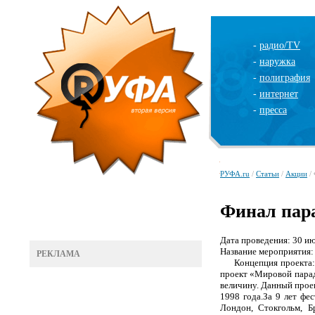
-
радио/TV
-
наружка
-
полиграфия
-
интернет
-
пресса
РУФА.ru
/
Статьи
/
Акции
/ 
Финал пар
Дата проведения: 30 и
Название мероприятия:
РЕКЛАМА
Концепция проекта: в
проект «Мировой парад
величину. Данный прое
1998 года.
За 9 лет фе
Лондон, Стокгольм, Б