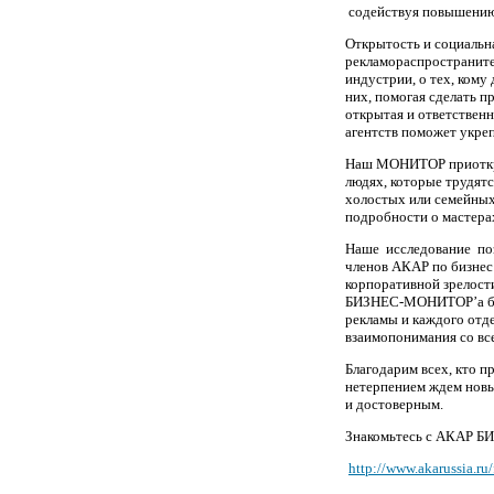
содействуя повышению 
Открытость и социальна
рекламораспространител
индустрии, о тех, кому
них, помогая сделать п
открытая и ответствен
агентств поможет укреп
Наш МОНИТОР приоткрыв
людях, которые трудятс
холостых или семейных
подробности о мастера
Наше исследование поз
членов АКАР по бизнес
корпоративной зрелост
БИЗНЕС-МОНИТОР’а буд
рекламы и каждого отд
взаимопонимания со вс
Благодарим всех, кто п
нетерпением ждем новы
и достоверным.
Знакомьтесь с АКАР Б
http://www.akarussia.ru/