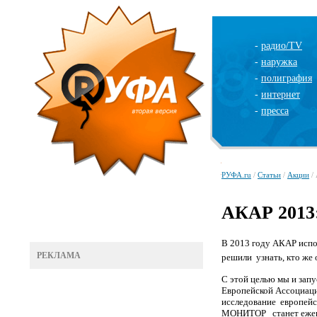
-
радио/TV
-
наружка
-
полиграфия
-
интернет
-
пресса
РУФА.ru
/
Статьи
/
Акции
/
АКАР 2013
В 2013 году АКАР испо
РЕКЛАМА
решили узнать, кто же
С этой целью мы и за
Европейской Ассоциа
исследование европейс
МОНИТОР станет ежегод