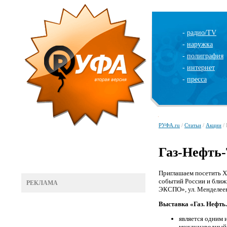
-
радио/TV
-
наружка
-
полиграфия
-
интернет
-
пресса
РУФА.ru
/
Статьи
/
Акции
/ 
Газ-Нефть-
Приглашаем посетить X
событий России и ближн
РЕКЛАМА
ЭКСПО», ул. Менделеев
Выставка «Газ. Нефть.
является одним 
международный 