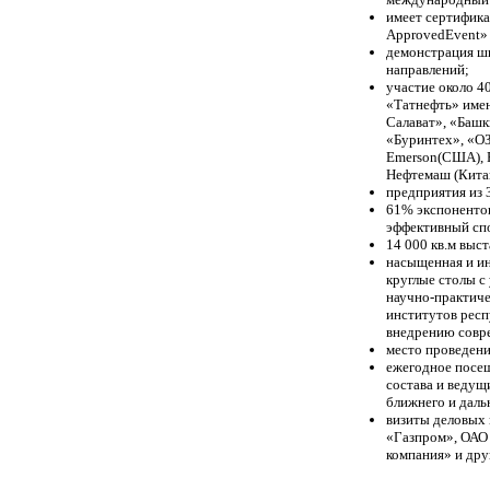
имеет сертифика
ApprovedEvent» 
демонстрация ши
направлений;
участие около 4
«Татнефть» имен
Салават», «Башк
«Буринтех», «О
Emerson(США), 
Нефтемаш (Китай
предприятия из 
61% экспонентов
эффективный спо
14 000 кв.м выс
насыщенная и и
круглые столы с
научно-практич
институтов рес
внедрению совре
место проведен
ежегодное посещ
состава и ведущ
ближнего и даль
визиты деловых 
«Газпром», ОАО 
компания» и дру