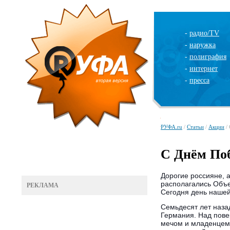
-
радио/TV
-
наружка
-
полиграфия
-
интернет
-
пресса
РУФА.ru
/
Статьи
/
Акции
/
С Днём По
Дорогие россияне, а
располагались Объ
РЕКЛАМА
Сегодня день наше
Семьдесят лет наза
Германия. Над пове
мечом и младенцем 