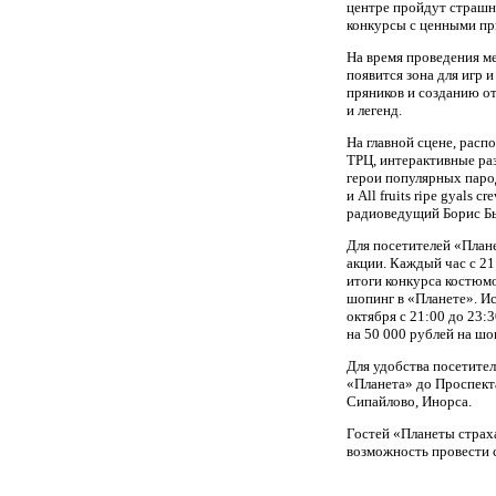
центре пройдут страшн
конкурсы с ценными пр
На время проведения ме
появится зона для игр
пряников и созданию от
и легенд.
На главной сцене, расп
ТРЦ, интерактивные ра
герои популярных паро
и All fruits ripe gyals
радиоведущий Борис Б
Для посетителей «План
акции. Каждый час с 21
итоги конкурса костюм
шопинг в «Планете». И
октября с 21:00 до 23:
на 50 000 рублей на шо
Для удобства посетител
«Планета» до Проспект
Сипайлово, Инорса.
Гостей «Планеты страх
возможность провести 