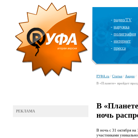
-
радио/TV
-
наружка
-
полиграфия
-
интернет
-
пресса
РУФА.ru
/
Статьи
/
Акции
/
В «Планете» пройдет праз
В «Планете
РЕКЛАМА
ночь распр
В ночь с 31 октября на
участниками уникальног