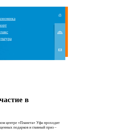
кономика
порт
елакс
ультура
частие в
ьном центре «Планета» Уфа проходит
 ценных подарков и главный приз –