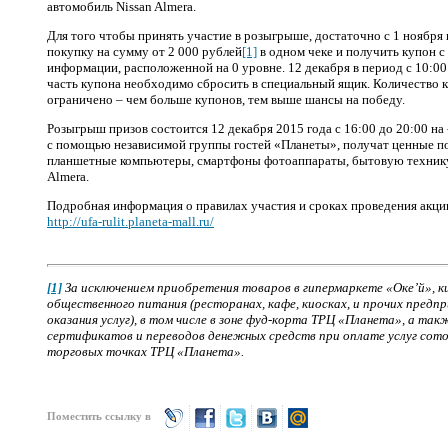
автомобиль Nissan Almera.
Для того чтобы принять участие в розыгрыше, достаточно с 1 ноября 
покупку на сумму от 2 000 рублей
[1]
в одном чеке и получить купон 
информации, расположенной на 0 уровне. 12 декабря в период с 10:00
часть купона необходимо сбросить в специальный ящик. Количество к
ограничено – чем больше купонов, тем выше шансы на победу.
Розыгрыш призов состоится 12 декабря 2015 года с 16:00 до 20:00 на
с помощью независимой группы гостей «Планеты», получат ценные по
планшетные компьютеры, смартфоны фотоаппараты, бытовую технику 
Almera.
Подробная информация о правилах участия и сроках проведения акции
http://ufa-rulit.planeta-mall.ru/
[1]
За исключением приобретения товаров в гипермаркете «Оке’й», 
общественного питания (ресторанах, кафе, киосках, и прочих предп
оказания услуг), в том числе в зоне фуд-корта ТРЦ «Планета», а та
сертификатов и переводов денежных средств при оплате услуг сото
торговых точках ТРЦ «Планета».
Поместить ссылку в