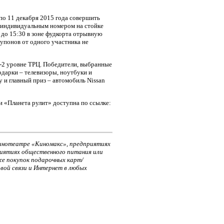
по 11 декабря 2015 года совершить
с индивидуальным номером на стойке
 до 15:30 в зоне фудкорта отрывную
упонов от одного участника не
 -2 уровне ТРЦ. Победители, выбранные
дарки – телевизоры, ноутбуки и
и главный приз – автомобиль Nissan
 «Планета рулит» доступна по ссылке:
кинотеатре «Киномакс», предприятиях
риятиях общественного питания или
кже покупок подарочных карт/
вой связи и Интернет в любых