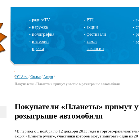
-
радио/TV
-
BTL
-
э
-
наружка
-
акции
-
с
-
полиграфия
-
фестивали
-
р
-
интернет
-
закон
-
к
-
пресса
-
вакансии
РУФА.ru
/
Статьи
/
Акции
/
Покупатели «Планеты» примут участие в розыгрыше автомобиля
Покупатели «Планеты» примут у
розыгрыше автомобиля
>В период с 1 ноября по 12 декабря 2015 года в торгово-развлекател
акция «Планета рулит», участники которой могут выиграть один из 20