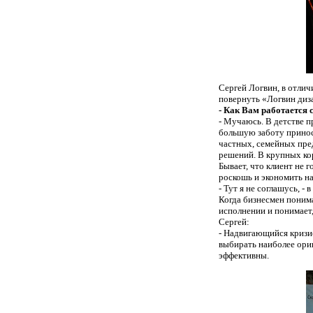
Сергей Логвин, в отлич
повернуть «Логвин диз
- Как Вам работается 
- Мучаюсь. В детстве п
большую заботу принос
частных, семейных пре
решений. В крупных ко
Бывает, что клиент не 
роскошь и экономить н
- Тут я не соглашусь, -
Когда бизнесмен понима
исполнении и понимает,
Сергей:
- Надвигающийся кризис
выбирать наиболее ори
эффективны.