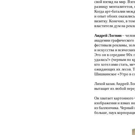
свой взгляд на мир. Взг
разницу менталитетов,
Когда арт-баталии межд
и опыт обоих оказались
визитку. Конечно, в то
властители дум на рекл
Андрей Логвин
– челов
академии графического 
фестиваля рекламы, зо
и
искусства и
всячески
Это он в середине 90х
удалась!» (черным по к
кто хотел ими стать, м
ожидающих их лесов. Т
Шишкинское «Утро в с
Лихой казак Андрей Лог
вытащит из любой перед
Он хватает картонного 
изображения и взмах но
из баллончика. Черный 
больше, паук корпораци