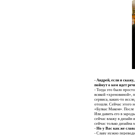
- Андрей, если я скаж
поймут о ком идет реч
- Тогда это было просто
всякой «хреновиной», по
сервиса, каких-то иссл
отошли. Сейчас этого н
«Булкас Маком». После 
Или давить его в зарод
сейчас влажу в дизайн 
сейчас только дизайна 
-
Но у Вас как же слав
- Славу нужно переводит