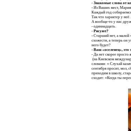
-
Знакомые слова от к
-
Из Ваших мест,
Мария 
Каждый год собираемся 
Так что характер у не
А вообще-то у нас друж
- одиннадцать.
-
Рисуют?
-
Старший нет, а малой 
схожести, а теперь он у
него будет?
- Ваш «оселенец», это
- Да нет скорее просто
(на Киевском междунар
словами: « Слухай каз
сентября просит, мол, 
приходим в школу, стар
сходит: «Когда ты пере