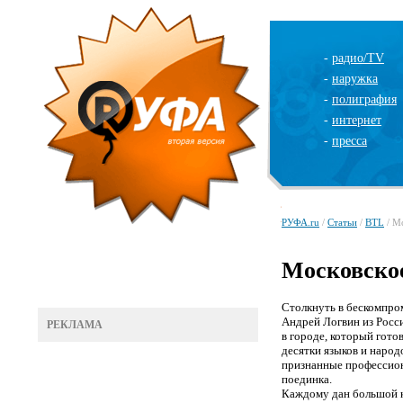
-
радио/TV
-
наружка
-
полиграфия
-
интернет
-
пресса
РУФА.ru
/
Статьи
/
BTL
/ М
Московско
Столкнуть в бескомпром
Андрей Логвин из Росси
РЕКЛАМА
в городе, который гото
десятки языков и наро
признанные профессион
поединка.
Каждому дан большой ка