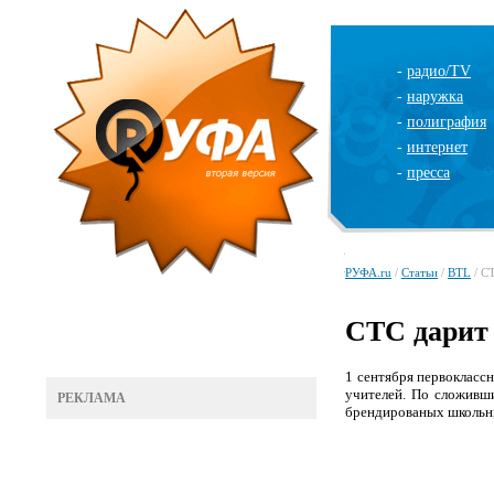
-
радио/TV
-
наружка
-
полиграфия
-
интернет
-
пресса
РУФА.ru
/
Статьи
/
BTL
/ С
СТС дарит
1 сентября первоклассн
учителей. По сложивш
РЕКЛАМА
брендированых школьн