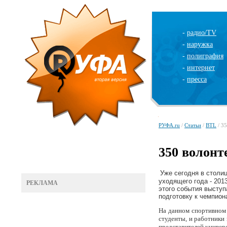
-
радио/TV
-
наружка
-
полиграфия
-
интернет
-
пресса
РУФА.ru
/
Статьи
/
BTL
/ 3
350 волонт
Уже сегодня в столи
уходящего года - 20
РЕКЛАМА
этого события выступ
подготовку к чемпион
На данном спортивном 
студенты, и работники 
представителей универ