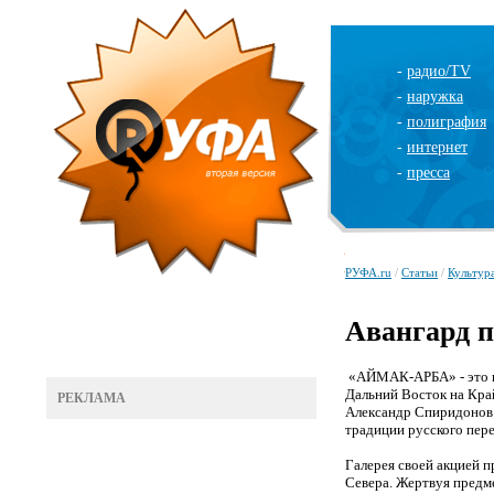
-
радио/TV
-
наружка
-
полиграфия
-
интернет
-
пресса
РУФА.ru
/
Статьи
/
Культур
Авангард п
«АЙМАК-АРБА» - это пе
Дальний Восток на Кра
РЕКЛАМА
Александр Спиридонов 
традиции русского пер
Галерея своей акцией 
Севера. Жертвуя предме