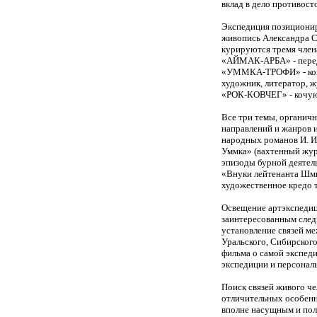
вклад в дело противост
Экспедиция позициониру
живопись Александра С
курируются тремя член
«АЙМАК-АРБА» - передв
«УММКА-ТРОФИ» - ком
художник, литератор, ж
«РОК-КОВЧЕГ» - кочую
Все три темы, органич
направлений и жанров 
народных романов И. Ил
Уммка» (вахтенный жур
эпизоды бурной деятел
«Внуки лейтенанта Шми
художественное кредо т
Освещение артэкспедици
заинтересованным след
установление связей ме
Уральского, Сибирског
фильма о самой экспеди
экспедиции и персональ
Поиск связей живого че
отличительных особенно
вполне насущным и пол