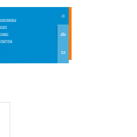
кономика
порт
елакс
ультура