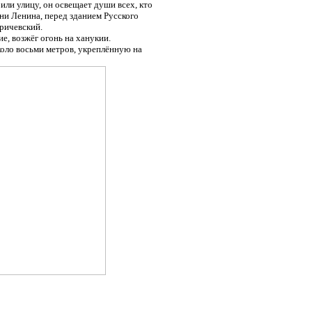
 или улицу, он освещает души всех, кто
ени Ленина, перед зданием Русского
Кричевский.
е, возжёг огонь на ханукии.
оло восьми метров, укреплённую на