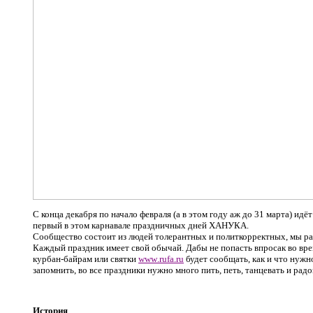
С конца декабря по начало февраля (а в этом году аж до 31 марта) идё
первый в этом карнавале праздничных дней ХАНУКА.
Сообщество состоит из людей толерантных и политкорректных, мы ра
Каждый праздник имеет свой обычай. Дабы не попасть впросак во вре
курбан-байрам или святки
www
.
rufa
.
ru
будет сообщать, как и что нужн
запомнить, во все праздники нужно много пить, петь, танцевать и рад
История
.