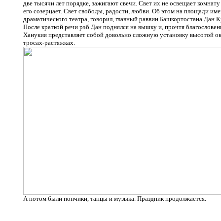
две тысячи лет порядке, зажигают свечи. Свет их не освещает комнату
его созерцает. Свет свободы, радости, любви. Об этом на площади им
драматического театра, говорил, главный раввин Башкортостана Дан 
После краткой речи рэб Дан поднялся на вышку и, прочтя благословени
Ханукия представляет собой довольно сложную установку высотой ок
тросах-растяжках.
А потом были пончики, танцы и музыка. Праздник продолжается.