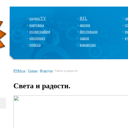
-
радио/TV
-
BTL
-
э
-
наружка
-
акции
-
с
-
полиграфия
-
фестивали
-
р
-
интернет
-
закон
-
к
-
пресса
-
вакансии
РУФА.ru
/
Статьи
/
Культура
/ Света и радости.
Света и радости.