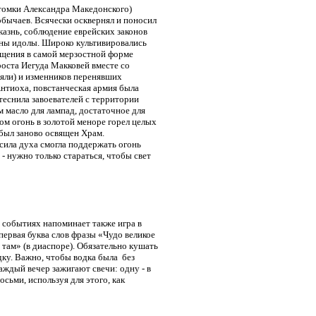
потомки Александра Македонского)
бычаев. Всячески осквернял и поносил
казнь, соблюдение еврейских законов
ены идолы. Широко культивировались
ащения в самой мерзостной форме
роста Иегуда Макковей вместе со
няли) и изменников перенявших
нтиоха, повстанческая армия была
теснила завоевателей с территории
 масло для лампад, достаточное для
ом огонь в золотой меноре горел целых
 был заново освящен Храм.
 сила духа смогла поддержать огонь
- нужно только стараться, чтобы свет
х событиях напоминает также игра в
первая буква слов фразы «Чудо великое
 там» (в диаспоре). Обязательно кушать
дку. Важно, чтобы водка была без
каждый вечер зажигают свечи: одну - в
восьми, используя для этого, как