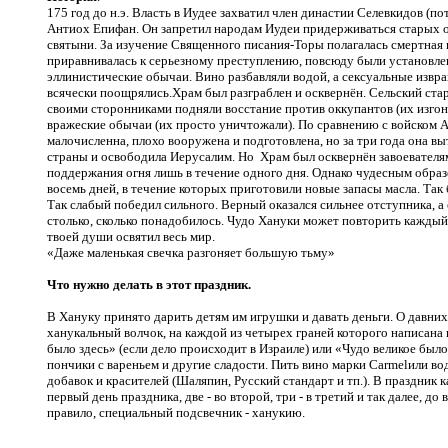
175 год до н.э. Власть в Иудее захватил член династии Селевкидов (
Антиох Епифан. Он запретил народам Иудеи придерживаться старых о
святыни. За изучение Священного писания-Торы полагалась смертная 
приравнивалась к серьезному преступлению, повсюду были установл
эллинистические обычаи. Вино разбавляли водой, а сексуальные извр
всячески поощрялись.Храм был разграблен и осквернён. Сельский ста
своими сторонниками подняли восстание против оккупантов (их изго
вражеские обычаи (их просто уничтожали). По сравнению с войском А
малочисленна, плохо вооружена и подготовлена, но за три года она вы
страны и освободила Иерусалим. Но Храм был осквернён завоевателям
поддержания огня лишь в течение одного дня. Однако чудесным образ
восемь дней, в течение которых приготовили новые запасы масла. Так
Так слабый победил сильного. Верный оказался сильнее отступника, а
столько, сколько понадобилось. Чудо Хануки может повторить каждый 
твоей души освятил весь мир.
«Даже маленькая свечка разгоняет большую тьму»
Что нужно делать в этот праздник.
В Хануку принято дарить детям им игрушки и давать деньги. О давни
ханукальный волчок, на каждой из четырех граней которого написана 
было здесь» (если дело происходит в Израиле) или «Чудо великое было
пончики с вареньем и другие сладости. Пить вино марки
Carmel
или во
добавок и красителей (Шаляпин, Русский стандарт и тп.). В праздник 
первый день праздника, две - во второй, три - в третий и так далее, до 
правило, специальный подсвечник - ханукию.