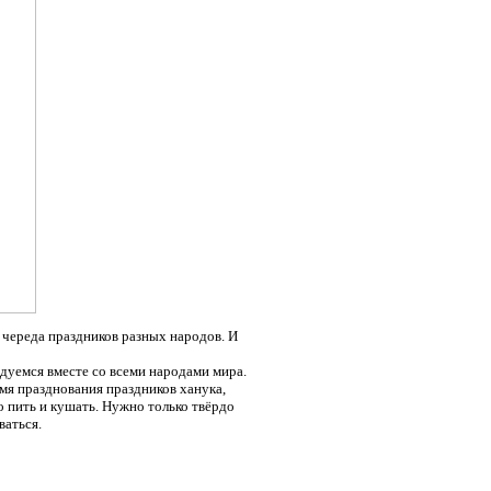
т череда праздников разных народов. И
дуемся вместе со всеми народами мира.
мя празднования праздников ханука,
о пить и кушать. Нужно только твёрдо
оваться.