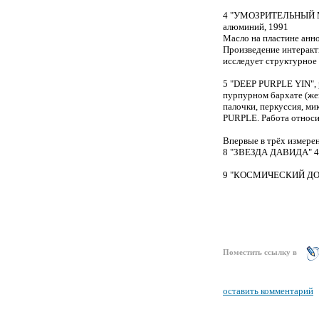
4 "УМОЗРИТЕЛЬНЫЙ МА
алюминий, 1991
Масло на пластине ан
Произведение интеракти
исследует структурное
5 "DEEP PURPLE YIN", р
пурпурном бархате (ж
палочки, перкуссия, ми
PURPLE. Работа относи
Впервые в трёх измерен
8 "ЗВЕЗДА ДАВИДА" 40
9 "КОСМИЧЕСКИЙ ДОЛЛА
Поместить ссылку в
оставить комментарий