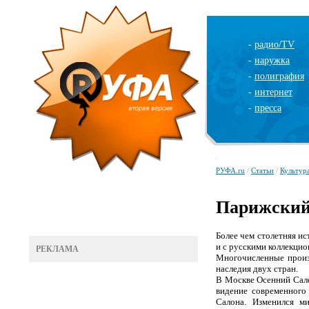
-
радио/TV
-
наружка
-
полиграфия
-
интернет
-
пресса
РУФА.ru
/
Статьи
/
Культур
Парижский
Более чем столетняя и
и с русскими коллекцио
РЕКЛАМА
Многочисленные произ
наследия двух стран.
В Москве Осенний Сало
видение современного 
Салона. Изменился м