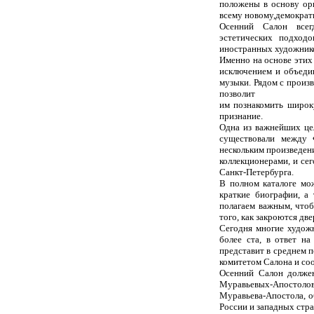
положены в основу ор
всему новому,демократ
Осенний Салон всег
эстетических подходо
иностранных художнико
Именно на основе этих
исключением и объедин
музыки. Рядом с произ
позволит
им познакомить широк
признание.
Одна из важнейших цел
существовали между 
нескольким произведен
коллекционерами, и се
Санкт-Петербурга.
В полном каталоге мо
краткие биографии, а
полагаем важным, что
того, как закроются дв
Сегодня многие худож
более ста, в ответ н
представит в среднем 
комитетом Салона и со
Осенний Салон должен
Муравьевых-Апостолов
Муравьева-Апостола, о
России и западных стра