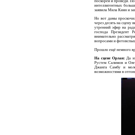
поскорей и проведи. По
интеллигентных больши
заявила Мила Киян и за
Но вот дамы проскочил
через десять на сцену 
утренний эфир на рад
господа Президент Р
внимательно рассматр
вопросами и фотовспы
Прошло ещё немного вр
На сцене Орлан:
Да и
Рустем Салимов и Оле
Джанга Самбу и мол
возможностями в отгон