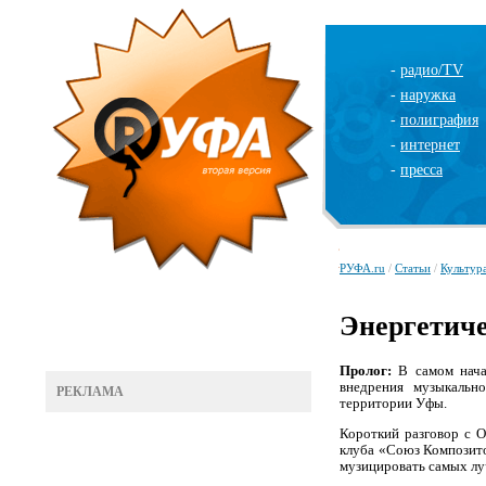
-
радио/TV
-
наружка
-
полиграфия
-
интернет
-
пресса
РУФА.ru
/
Статьи
/
Культур
Энергетич
Пролог:
В самом начал
внедрения музыкальн
РЕКЛАМА
территории Уфы.
Короткий разговор с О
клуба «Союз Композито
музицировать самых лу