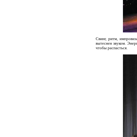
Свинг, ритм, импрови
вытеснен звуком. Энерг
чтобы распасться.