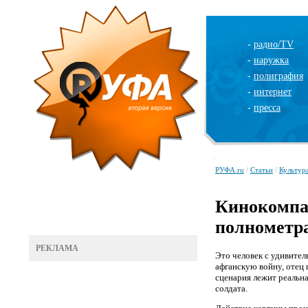
-
радио/TV
-
наружка
-
полиграфия
-
интернет
-
пресса
РУФА.ru
/
Статьи
/
Культур
Кинокомпан
полнометр
РЕКЛАМА
Это человек с удивите
афганскую войну, отец 
сценария лежит реальн
солдата.