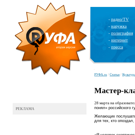
-
радио/TV
-
наружка
-
полиграфия
-
интернет
-
пресса
РУФА.ru
/
Статьи
/
Культур
Мастер-кл
28 марта на образоват
понял» российского г
РЕКЛАМА
Желающих послушать с
для тех, кто опоздал
«Я человек скептичес