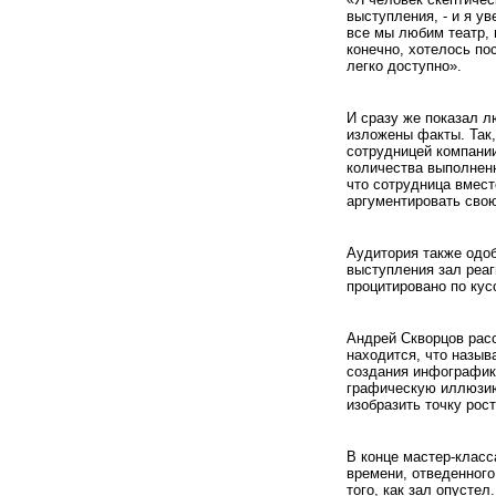
выступления, - и я ув
все мы любим театр, 
конечно, хотелось по
легко доступно».
И сразу же показал л
изложены факты. Так
сотрудницей компании
количества выполненн
что сотрудница вмест
аргументировать сво
Аудитория также одо
выступления зал реаг
процитировано по кус
Андрей Скворцов расс
находится, что назыв
создания инфографики
графическую иллюзию 
изобразить точку рост
В конце мастер-класс
времени, отведенного
того, как зал опустел.