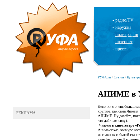
-
радио/TV
-
наружка
-
полиграфия
-
интернет
-
пресса
РУФА.ru
/
Статьи
/
Культур
АНИМЕ в 
Девочки с очень большими
хрупкое, как сама Япония
РЕКЛАМА
АНИМЕ.
Ну давайте, по
что даёт вам силу).
4 июня в кинотеатре «Р
Аниме-показ, конкурс кос
из главных событий стане
день фестиваля 8-го июня