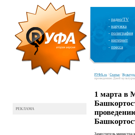
-
радио/TV
-
наружка
-
полиграфия
-
интернет
-
пресса
РУФА.ru
/
Статьи
/
Культур
проведению Дней культуры
1 марта в 
Башкортост
РЕКЛАМА
проведени
Башкортос
Заместитель министра к