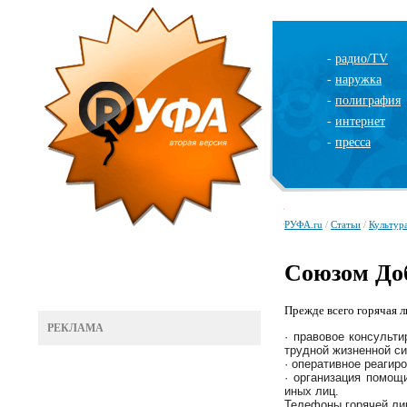
-
радио/TV
-
наружка
-
полиграфия
-
интернет
-
пресса
РУФА.ru
/
Статьи
/
Культур
Союзом Доб
Прежде всего горячая ли
РЕКЛАМА
· правовое консульт
трудной жизненной с
· оперативное реагир
· организация помощ
иных лиц.
Телефоны горячей ли