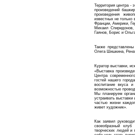
Территория центра - 
произведений башкир
произведения живо
известных не только 
Франции, Америки, Ге
Михаил Спиридонов, 
Гаянов, Борис и Ольг
Также представлены
Олега Шишкина, Рена
Куратор выставки, ис
«Выставка произведе
Центра современног
гостей нашего город
воспитание вкуса и
возможностью провод
Мы планируем органи
устраивать выставки 
частью жизни каждог
живет художник».
Как заявил руководи
своеобразный клуб
творческих людей и 
себе цель стать тури