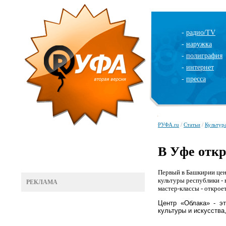
-
радио/TV
-
наружка
-
полиграфия
-
интернет
-
пресса
РУФА.ru
/
Статьи
/
Культур
В Уфе откр
Первый в Башкирии цен
культуры республики - 
РЕКЛАМА
мастер-классы - откроет
Центр «Облака» - э
культуры и искусства