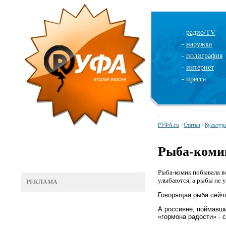
-
радио/TV
-
наружка
-
полиграфия
-
интернет
-
пресса
РУФА.ru
/
Статьи
/
Культур
Рыба-комик
Рыба-комик побывала во
улыбаются, а рыбы не у
РЕКЛАМА
Говорящая рыба сейча
А россияне, поймавш
«гормона радости» - 