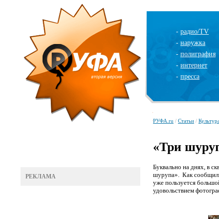
-
радио/TV
-
наружка
-
полиграфия
-
интернет
-
пресса
РУФА.ru
/
Статьи
/
Культур
«Три шуру
Буквально на днях, в с
шурупа». Как сообщили
РЕКЛАМА
уже пользуется большо
удовольствием фотогр