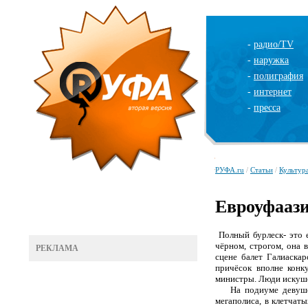
-
радио/TV
-
наружка
-
полиграфия
-
интернет
-
пресса
РУФА.ru
/
Статьи
/
Культур
Евроуфаази
Полный бурлеск- это 
чёрном, строгом, она 
РЕКЛАМА
сцене балет Галиаска
причёсок вполне конк
министры. Люди искушё
На подиуме девуш
мегаполиса, в клетчат