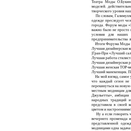
Театра Моды О.Букино
моделей.
действительн
творческого уровня на
По словам, Галимулл
одежде преследует чел
города. Форум моды «
важно было не просто 
условия для наших 
предпринимательства в
Итоги Форума Моды
Лучшая дизайнерская к
|
Гран-При «Лучший сал
Лучшая работа стилист
Лучшая дизайнерская р
Лучшая женская
TOP
-м
Лучший манекенщик. П
На мой взгляд, само
что каждый сезон не 
перекинуться на новую
местным модницам для
Джульетты», амбиции и
народных традиций и 
представила в своей 
цветом и настроениями
Ну а если говорить 
вечернего променада и
представленной одеж
модницами одна задача: