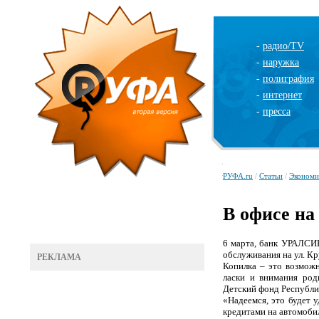
-
радио/TV
-
наружка
-
полиграфия
-
интернет
-
пресса
РУФА.ru
/
Статьи
/
Экономи
В офисе на
6 марта, банк УРАЛСИБ
обслуживания на ул. К
РЕКЛАМА
Копилка – это возмож
ласки и внимания род
Детский фонд Республи
«Надеемся, это будет 
кредитами на автомобил