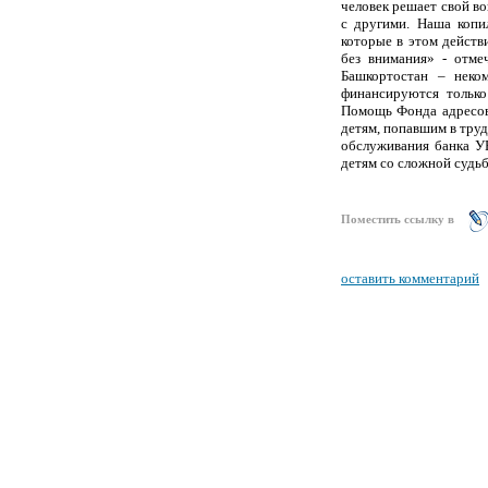
человек решает свой во
с другими. Наша копи
которые в этом действ
без внимания» -
отме
Башкортостан – неком
финансируются только
Помощь Фонда адресова
детям, попавшим в тр
обслуживания банка У
детям со сложной судьб
Поместить ссылку в
оставить комментарий