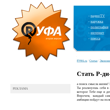
-
радио/TV
-
наружка
-
полиграфия
-
интернет
-
пресса
РУФА.ru
/
Статьи
/
Экономи
Стать Р-ди
а поиск смысла жизни! 
Ты реализуешь себя в
РЕКЛАМА
которое Тебе еще и де
Впрочем,
каждый сам
амбиции пойдут на польз