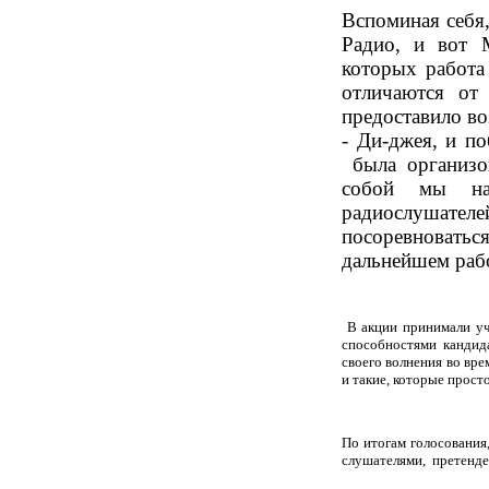
Вспоминая себя,
Радио, и вот 
которых работа
отличаются от
предоставило в
- Ди-джея, и п
была организ
собой мы на
радиослушателе
посоревноват
дальнейшем рабо
В акции принимали уч
способностями кандид
своего волнения во вре
и такие, которые прост
По итогам голосования
слушателями,
претенде