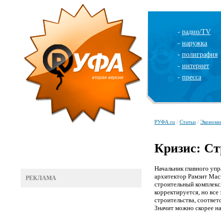
-
радио/TV
-
наружка
-
полиграфия
-
интернет
-
пресса
РУФА.ru
/
Статьи
/
Экономи
Кризис: Ст
Начальник главного уп
архитектор Рамзит Маск
РЕКЛАМА
строительный комплекс, 
корректируется, но вс
строительства, соотве
Значит можно скорее н