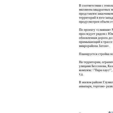
В соответствии с генпла
миллиона квадратных м
представлен заказчико
территорий в юго-запад
предусмотрен объем ст
По проекту «слияния» 
проследует рядом с Южн
обновленная дорога до
примыкающий к трассе 
микрорайона Затон».
Планируется стройка но
На территории, ограни
улицами Бессонова, Каз
комплекс \"Парк-хаус\"
т.д.
В жилом районе Глумил
аквапарк, торгово- раз