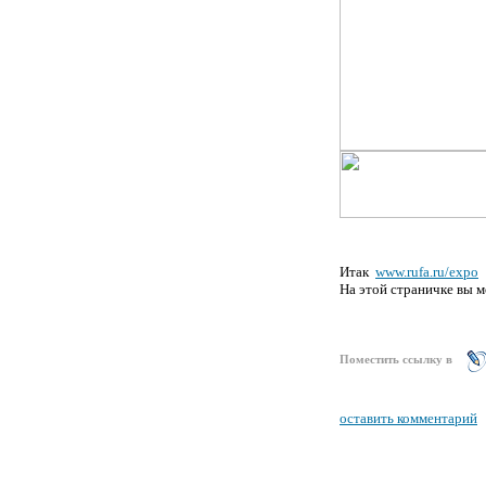
Коллеги предла
Итак
www.rufa.ru/expo
т
На этой страничке вы м
Поместить ссылку в
оставить комментарий