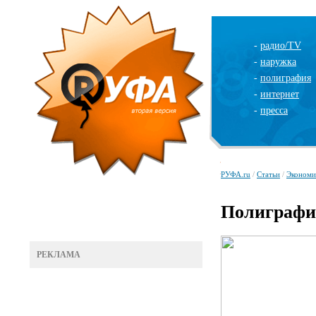
-
радио/TV
-
наружка
-
полиграфия
-
интернет
-
пресса
РУФА.ru
/
Статьи
/
Экономи
Полиграфи
РЕКЛАМА