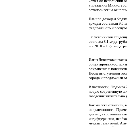
Отчет об исполнении б
управления Министерст
остановился на основн
План по доходам бюджет
доходы составили 9,5 м
федерального и республ
Об устойчивой тенденц
составил 8,1 млрд. рубл
и в 2010 – 15,9 млрд. р
Илгиз Диккатович также
ориентированности, на
сохранение и повышени
После выступления гос
города и предложили о
В частности, Людмила Х
новую современную шко
заведения значительно
Как мы уже отметили, 
направленности. Приме
для лиц в состоянии ал
индифферентно, необхо
медвытрезвителей. А в