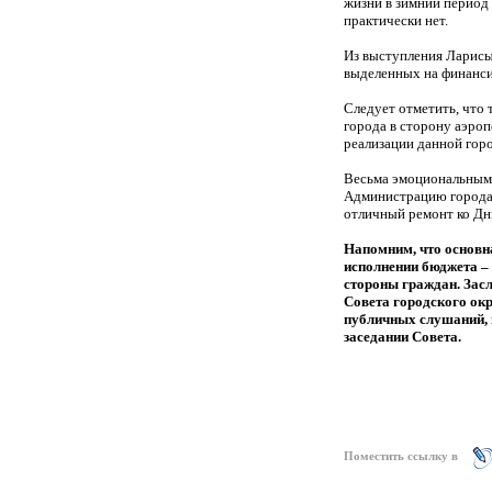
жизни в зимний период
практически нет.
Из выступления Ларисы
выделенных на финанси
Следует отметить, что
города в сторону аэроп
реализации данной гор
Весьма эмоциональным 
Администрацию города 
отличный ремонт ко Дн
Напомним, что основна
исполнении бюджета – э
стороны граждан.
Зас
Совета городского окр
публичных слушаний, в
заседании Совета.
Поместить ссылку в