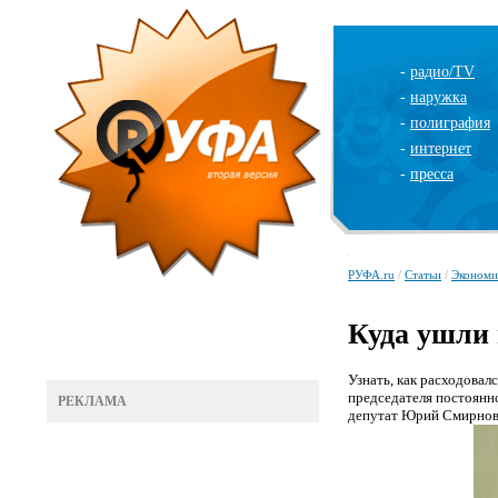
-
радио/TV
-
наружка
-
полиграфия
-
интернет
-
пресса
РУФА.ru
/
Статьи
/
Экономи
Куда ушли 
Узнать, как расходовал
председателя постоянн
РЕКЛАМА
депутат Юрий Смирнов