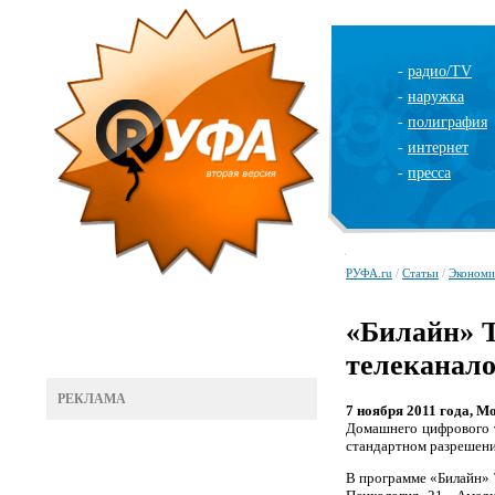
-
радио/TV
-
наружка
-
полиграфия
-
интернет
-
пресса
РУФА.ru
/
Статьи
/
Экономи
«Билайн» Т
телеканал
РЕКЛАМА
7 ноября 2011 года, М
Домашнего цифрового т
стандартном разрешени
В программе «Билайн» 