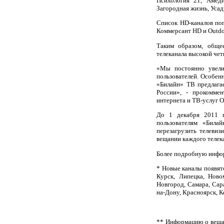
Психология 21, Амед
Загородная жизнь, Усад
Список
HD
-каналов по
Коммерсант
HD
и
Outd
Таким образом, обще
телеканала высокой чет
«Мы постоянно увели
пользователей. Особен
«Билайн» ТВ предлага
России», - прокоммен
интернета и ТВ-услуг 
До 1 декабря 2011 г
пользователям «Била
перезагрузить телеви
вещании каждого телек
Более подробную инфор
* Новые каналы появятс
Курск, Липецка, Ново
Новгород, Самара, Сар
на-Дону, Красноярск, К
** Информацию о вещан