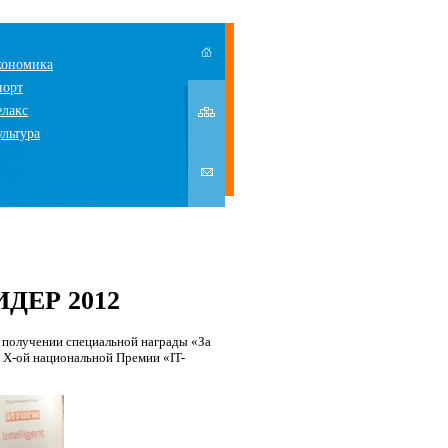
кономика
порт
елакс
ультура
ИДЕР 2012
о получении специальной награды «За
 Х-ой национальной Премии «IT-