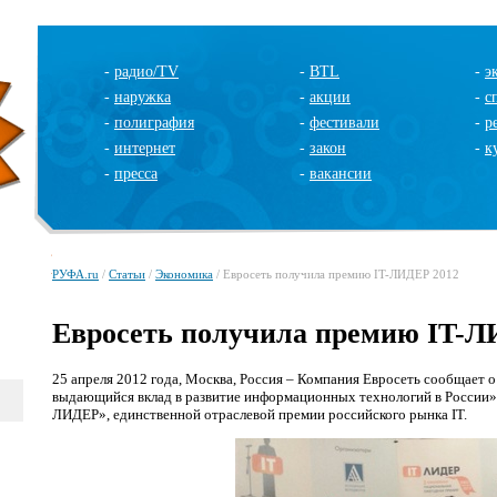
-
радио/TV
-
BTL
-
э
-
наружка
-
акции
-
с
-
полиграфия
-
фестивали
-
р
-
интернет
-
закон
-
к
-
пресса
-
вакансии
РУФА.ru
/
Статьи
/
Экономика
/ Евросеть получила премию IT-ЛИДЕР 2012
Евросеть получила премию IT-Л
25 апреля 2012 года, Москва, Россия – Компания Евросеть сообщает 
выдающийся вклад в развитие информационных технологий в России»
ЛИДЕР», единственной отраслевой премии российского рынка IT.