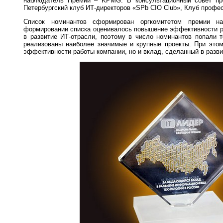
наблюдатель Премии – KPMG. В консультационный совет пре
Петербургский клуб ИТ-директоров «SPb CIO Club», Клуб профе
Список номинантов сформирован оргкомитетом премии н
формировании списка оценивалось повышение эффективности р
в развитие ИТ-отрасли, поэтому в число номинантов попали т
реализованы наиболее значимые и крупные проекты. При этом
эффективности работы компании, но и вклад, сделанный в разви