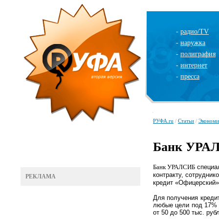
-
радио/TV
-
наружка
-
полиграфия
-
интернет
-
пресса
РУФА.ru
/
Статьи
/
Экономи
Банк УРАЛ
Банк УРАЛСИБ
специа
контракту
,
сотрудник
РЕКЛАМА
кредит
«Офицерский»
Для получения креди
любые цели
под
17% 
от 50 до 500 тыс. руб