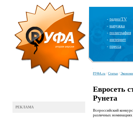
-
радио/TV
-
наружка
-
полиграфия
-
интернет
-
пресса
РУФА.ru
/
Статьи
/
Экономи
Евросеть с
Рунета
РЕКЛАМА
Всероссийский конкурс
различных номинациях 