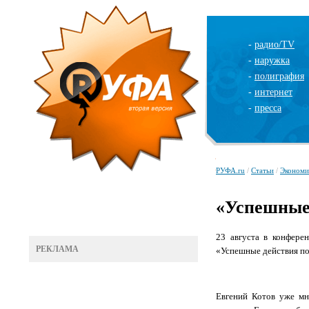
-
радио/TV
-
наружка
-
полиграфия
-
интернет
-
пресса
РУФА.ru
/
Статьи
/
Экономи
«Успешные
23 августа в конфере
РЕКЛАМА
«Успешные действия п
Евгений Котов уже мн