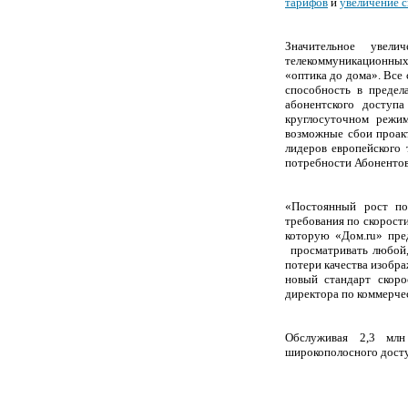
тарифов
и
увеличение 
Значительное увел
телекоммуникационных
«оптика до дома». Все 
способность в предела
абонентского доступ
круглосуточном режим
возможные сбои проакт
лидеров европейского 
потребности Абонентов
«Постоянный рост пот
требования по скорост
которую «Дом.
ru
» пре
просматривать любо
потери качества изобр
новый стандарт скоро
директора по коммерче
Обслуживая 2,3 млн 
широкополосного досту