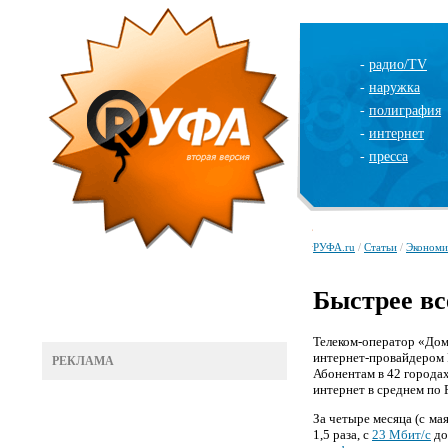
-
радио/TV
-
наружка
-
полиграфия
-
интернет
-
пресса
РУФА.ru
/
Статьи
/
Экономи
Быстрее вс
Телеком-оператор «Дом
интернет-провайдером 
РЕКЛАМА
Абонентам в 42 городах
интернет в среднем по 
За четыре месяца (с ма
1,5 раза, с
23 Мбит/
c
до