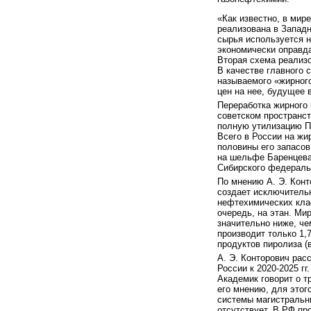
«Как известно, в мир
реализована в Западн
сырья используется н
экономически оправда
Вторая схема реализо
В качестве главного 
называемого «жирного
цен на нее, будущее 
Переработка жирного 
советском пространст
полную утилизацию П
Всего в России на жи
половины его запасов
на шельфе Баренцева 
Сибирского федеральн
По мнению А. Э. Конт
создает исключитель
нефтехимических клас
очередь, на этан. Ми
значительно ниже, че
производит только 1,
продуктов пиролиза (в
А. Э. Конторович рас
России к 2020-2025 г
Академик говорит о т
его мнению, для этог
системы магистральн
отсутствует. В РФ п