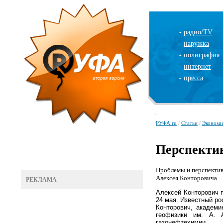
-
радио/TV
-
наружка
-
полиграфия
-
интернет
-
пресса
РУФА.ru
/
Статьи
/
Экономи
Перспекти
Проблемы и перспектив
Алексея Конторовича
РЕКЛАМА
Алексей Конторович 
24 мая. Известный ро
Конторович, академи
геофизики им. А. 
газонефтехимии.