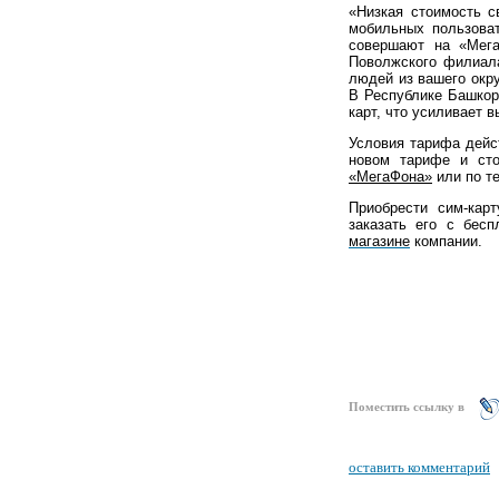
«Низкая стоимость с
мобильных пользова
совершают на «Мег
Поволжского филиал
людей из вашего окр
В Республике Башкор
карт, что усиливает 
Условия тарифа дейс
новом тарифе и сто
«МегаФона»
или по т
Приобрести сим-ка
заказать его с бес
магазине
компании.
Поместить ссылку в
оставить комментарий