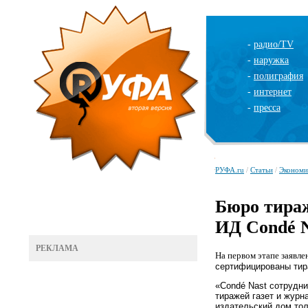
-
радио/TV
-
наружка
-
полиграфия
-
интернет
-
пресса
РУФА.ru
/
Статьи
/
Экономи
Бюро тираж
ИД Condé N
РЕКЛАМА
На первом этапе заявл
сертифицирован
ы ти
«Condé Nast сотрудни
тиражей газет и журн
издательский дом тол