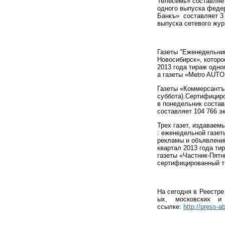
Телес
емь»
составляе
одного выпуска феде
Банкъ» составляет 3 
выпуска сетевого
жур
Газеты
"Еженедельни
Новосиби
рск», котор
2013 года тираж одно
а
газеты
«
Metro
AUTO
Газеты
«Коммерсантъ»
суббо
та).Сертифицир
в понедельник состав
составляет 104 766 эк
Трех газет, издаваем
:
еженедельной газет
рекламы и объявлени
квартал 2013 года ти
газеты
«Частник-Пятн
сертифицирован
ный т
На сегодня в Реестр
ых, московских и
ссылке:
http://press-a