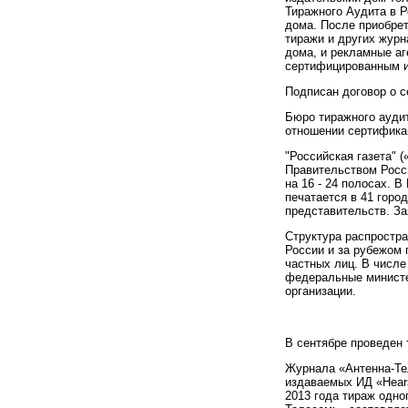
Тиражного Аудита в 
дома. После приобре
тиражи и других журн
дома, и рекламные аг
сертифицирован
ным и
Подписан договор о 
Бюро тиражного аудит
отношении сертификац
"Российская газета" 
Правительством Росси
на 16 - 24 полосах. 
печатается в 41 горо
представительс
тв. З
Структура распростр
России и за рубежом 
частных лиц. В числе
федеральные министе
организации.
В сентябре проведен
Журнала
«Антенна-Т
издаваемых ИД «Hear
2013 года тираж одн