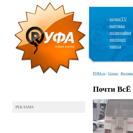
-
радио/TV
-
наружка
-
полиграфия
-
интернет
-
пресса
РУФА.ru
/
Статьи
/
Фестива
Почти ВсЁ
РЕКЛАМА