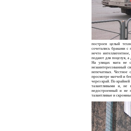
построен целый техн
сочетались браками с 
нечто интеллигентное,
подают для поцелуя, а
На улицах мата не 
незаинтересованный с
непечатных. Честное 
просмотре матчей и бе
через край. По крайней
талантливыми и, не 
недостроенный и не п
талантливые и скромные