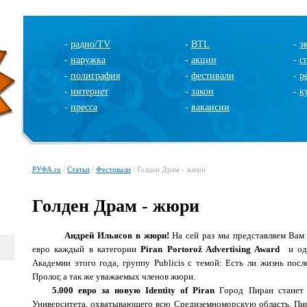
-
радио/TV
-
BTL
-
э
-
наружка
-
акции
-
с
-
полиграфия
-
фестивали
-
р
-
интернет
-
закон
-
к
-
пресса
-
вакансии
РУФА.ru
/
Статьи
/
Фестивали
/ Голден Драм - жюри
Голден Драм - жюри
Андрей Ильясов в жюри!
На сей раз мы представляем Вам
евро каждый в категории
Piran Portorož Advertising Award
и
од
Академии этого года, группу Publicis с темой: Есть ли жизнь по
Пролог, а так же уважаемых членов жюри.
5.000 евро за новую
Identity
of
Piran
Город Пиран станет
Университета, охватывающего всю Средиземноморскую область. Пир