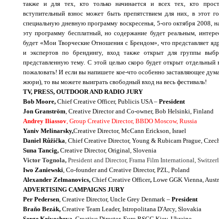
также и для тех, кто только начинается и всех тех, кто прост
вступительный взнос может быть препятствием для них, в этот г
специальную дневную программу воскресенья, 5-ого октября 2008, н
эту программу бесплатный, но содержание будет реальным, интере
будет «Мои Творческие Отношения с Брендом», что представляет яд
и экспертов по брендингу, вход также открыт для группы выб
представленную тему. С этой целью скоро будет открыт отдельный в
пожаловать! И если вы напишете кое-что особенно заставляющее дум
жюри), то вы можете выиграть свободный вход на весь фестиваль!
TV, PRESS, OUTDOOR AND RADIO JURY
Bob Moore,
Chief Creative Officer, Publicis USA –
President
Jon Granström
, Creative Director and Co-owner, Bob Helsinki, Finland
Andrey Iliassov
, Group Creative Director, BBDO Moscow, Russia
Yaniv Melinarsky,
Creative Director, McCann Erickson, Israel
Daniel Růžička
, Chief Creative Director, Young & Rubicam Prague, Czec
Suna Tancig,
Creative Director, Original, Slovenia
Victor Tognola,
President and Director, Frama Film International, Switzer
Iwo Zaniewski
, Co-founder and Creative Director, PZL, Poland
Alexander Zelmanovics,
Chief Creative Officer
,
Lowe GGK Vienna, Austr
ADVERTISING CAMPAIGNS JURY
Per Pedersen
, Creative Director, Uncle Grey Denmark –
President
Braňo Bezák,
Creative Team Leader, Istropolitana D'Arcy, Slovakia
Serge Krivosheya
, Creative Director, Euro RSCG Kiev, Ukraine