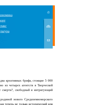
кономика
порт
елакс
ультура
 два креативных брифа, стоящие 5 000
но из четырех агентств в Творческой
сле смерти?, свободный и интригующий
 родиной нового Средиземноморского
ан теперь не только исторический или