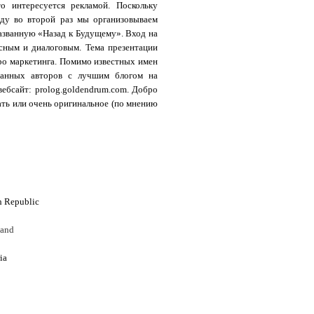
о интересуется рекламой. Поскольку
оду во второй раз мы организовываем
азванную «Назад к Будущему». Вход на
сным и диалоговым. Тема презентации
ро маркетинга. Помимо известных имен
ранных авторов с лучшим блогом на
ебсайт: prolog.goldendrum.com. Добро
ать или очень оригинальное (по мнению
h Republic
land
ia