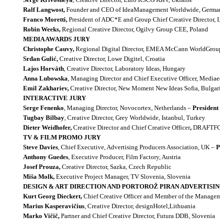
Ralf Langwost,
Founder and CEO of IdeaManagement Worldwide, Germa
Franco Moretti,
President of ADC*E and
Group Chief Creative Director, L
Robin Weeks,
Regional Creative Director, Ogilvy Group CEE, Poland
MEDIA AWARDS JURY
Christophe Cauvy,
Regional
Digital Director, EMEA McCann WorldGrou
Srđan Gulić,
Creative Director, Lowe Digitel, Croatia
Lajos Horváth
, Creative Director, Laboratory Ideas, Hungary
Anna Lubowska
, Managing Director and Chief Executive Officer, Media
Emil Zakhariev,
Creative Director, New Moment New Ideas Sofia, Bulgar
INTERACTIVE JURY
Serge Fenenko
, Managing Director, Novocortex, Netherlands –
President
Tugbay Bilbay
, Creative Director, Grey Worldwide, Istanbul, Turkey
Dieter Weidhofer,
Creative Director and Chief Creative Officer
,
DRAFTFCB
TV & FILM PROMO JURY
Steve Davies
, Chief Executive, Advertising Producers Association, UK –
P
Anthony Guedes
, Executive Producer, Film Factory, Austria
Josef Prouza,
Creative Director, Sazka,
Czech Republic
Miša Molk,
Executive Project Manager, TV Slovenia, Slovenia
DESIGN & ART DIRECTION AND PORTOROŽ PIRAN ADVERTISI
Kurt Georg Dieckert,
Chief Creative Officer and Member of the Manag
Marius Kasperavičius
, Creative Director,
designHotel,
Lithuania
Marko Vičič,
Partner and Chief
Creative Director, Futura DDB, Slovenia