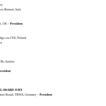
ny
eo Burnett, Italy
p, UK –
President
edge:cia CEE, Poland
ia
i, Austria
resident
NG AWARD JURY
ement Board, TBWA, Germany –
President