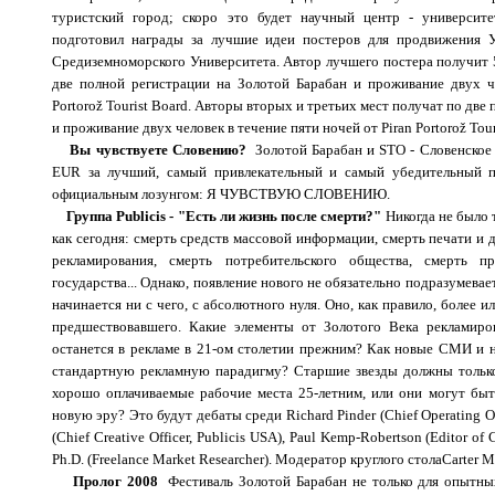
туристский город; скоро это будет научный центр - университ
подготовил награды за лучшие идеи постеров для продвижения У
Средиземноморского Университета. Автор лучшего постера получит 
две полной регистрации на Золотой Барабан и проживание двух ч
Portorož Tourist Board.
Авторы вторых и третьих мест получат по две 
и проживание двух человек в течение пяти ночей от
Piran Portorož Tour
Вы чувствуете Словению?
Золотой Барабан и STO - Словенское
EUR за лучший, самый привлекательный и самый убедительный 
официальным лозунгом: Я ЧУВСТВУЮ СЛОВЕНИЮ.
Группа Publicis - "Есть ли жизнь после смерти?"
Никогда не было 
как сегодня: смерть средств массовой информации, смерть печати и 
рекламирования, смерть потребительского общества, смерть п
государства... Однако, появление нового не обязательно подразумевае
начинается ни с чего, с абсолютного нуля. Оно, как правило, более
предшествовавшего. Какие элементы от Золотого Века рекламир
останется в рекламе в 21-ом столетии прежним? Как новые СМИ и 
стандартную рекламную парадигму? Старшие звезды должны только
хорошо оплачиваемые рабочие места 25-летним, или они могут бы
новую эру? Это
будут
дебаты
среди
Richard Pinder (Chief Operating O
(
Chief Creative Officer, Publicis USA
), Paul Kemp-Robertson (Editor of
Ph.D. (Freelance Market Researcher).
Модератор
круглого
стола
Carter M
Пролог 2008
Фестиваль Золотой Барабан не только для опытны