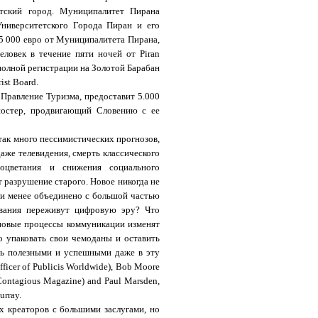
етский город. Муниципалитет Пирана
ниверситетского Города Пиран и его
5 000 евро от Муниципалитета Пирана,
еловек в течение пяти ночей от
Piran
полной регистрации на Золотой Барабан
ist Board.
 Правление Туризма, предоставит 5.000
постер, продвигающий Словению с ее
так много пессимистических прогнозов,
даже телевидения, смерть классического
роцветания и снижения социального
т разрушение старого. Новое никогда не
 или менее объединено с большой частью
ования переживут цифровую эру? Что
новые процессы коммуникации изменят
 упаковать свои чемоданы и оставить
ть полезными и успешными даже в эту
fficer of Publicis Worldwide), Bob Moore
 Contagious Magazine) and Paul Marsden,
urray.
х креаторов с большими заслугами, но