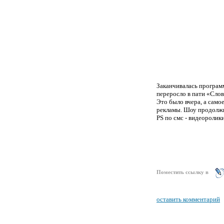
Заканчивалась програм
переросло в пати «Слов
Это было вчера, а само
рекламы.
Шоу продолжи
PS по смс - видеоролик
Поместить ссылку в
оставить комментарий