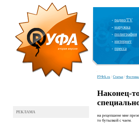
-
радио/TV
-
наружка
-
полиграфия
-
интернет
-
пресса
РУФА.ru
/
Статьи
/
Фестива
Наконец-то
специально
РЕКЛАМА
на рецепшене мне презе
то бутылкой с чаем.